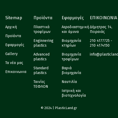
Sitemap
Προϊόντα
Εφαρμογές
ΕΠΙΚΟΙΝΩΝΙΑ
Αρχική
Πλαστικά
Αεροδιαστημική
Δήμητρας 14,
τροφίμων
και άμυνα
Πειραιάς
Προϊόντα
Enginnering
Βιομηχανία
210 4177725 -
Εφαρμογές
plastics
κτηρίων
210 4174150
Gallery
Advanced
Βιομηχανία
info@plasticlan
plastics
τροφίμων
Τα νέα μας
Standard
Βαριά
Επικοινωνια
plastics
βιομηχανία
Ταινίες
Ναυτιλία
ΤΕΦΛΟΝ
Ιατρική και
βιοτεχνολογία
© 2024 | PlasticLand.gr